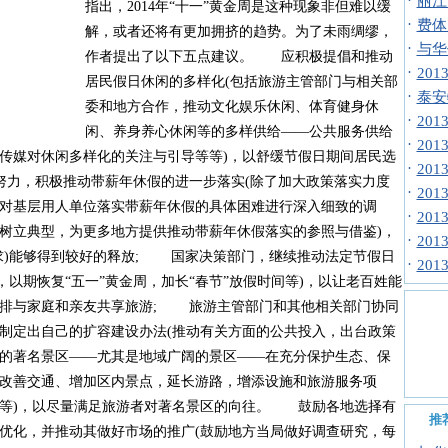
·
丽江
指出，2014年“十一”黄金周是这种现象非但难以缓
·
费体
解，或者还将有更加拥挤的趋势。为了未雨绸缪，
·
与华
作者提出了以下五点建议。 应积极提倡和推动
·
20
居民假日休闲的多样化(包括旅游主管部门与相关部
·
泰安
委和地方合作，推动文化娱乐休闲、体育健身休
·
20
闲、养身养心休闲等的多样供给——公共服务供给
·
20
传媒对休闲多样化的关注与引导等等)，以舒缓节假日期间居民选
·
20
力，积极推动带薪年休假的进一步落实(除了加大政策落实力度
·
20
对基层用人单位落实带薪年休假的具体困难进行深入细致的调
·
20
树立典型，为更多地方提供推动带薪年休假落实的参照与借鉴)，
·
20
求)能够得到较好的释放; 国家决策部门，继续推动法定节假日
·
20
，以期恢复“五一”黄金周，加长“春节”放假时间等)，以让老百姓能
安排与家庭和亲友共享旅游; 旅游主管部门和其他相关部门协同
制定出自己的扩容建设办法(推动有关方面的公共投入，出台政策
的著名景区——尤其是地域广阔的景区——在充分保护生态、保
改善交通、增加区内景点，延长游路，增添设施和旅游服务项
等等)，以尽量满足旅游者对著名景区的向往。 鼓励各地选择有
推
优化，并推动其做好市场的推广(鼓励地方当局做好调查研究，每