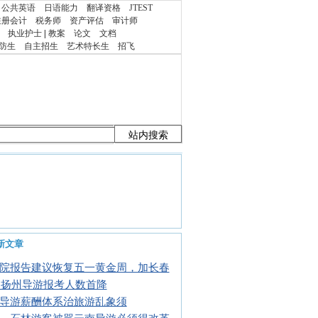
公共英语
日语能力
翻译资格
JTEST
注册会计
税务师
资产评估
审计师
执业护士
|
教案
论文
文档
防生
自主招生
艺术特长生
招飞
新文章
院报告建议恢复五一黄金周，加长春
13扬州导游报考人数首降
导游薪酬体系治旅游乱象须