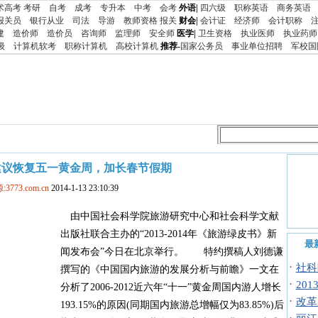
术高考
考研
自考
成考
专升本
中考
会考
外语|
四六级
职称英语
商务英语
报关员
银行从业
司法
导游
教师资格
报关
财会|
会计证
经济师
会计职称
建
造价师
造价员
咨询师
监理师
安全师
医学|
卫生资格
执业医师
执业药师
级
计算机软考
职称计算机
高校计算机
推荐-
国家公务员
事业单位招聘
军校国
建议恢复五一黄金周，加长春节假期
:3773.com.cn
2014-1-13 23:10:39
由中国社会科学院旅游研究中心和社会科学文献
出版社联合主办的“2013-2014年《旅游绿皮书》新
最
闻发布会”今日在北京举行。 特约撰稿人刘德谦
·
社科
撰写的《中国国内旅游的发展分析与前瞻》一文在
·
20
分析了2006-2012近六年“十一”黄金周国内游人增长
·
改革
193.15%的原因(同期国内旅游总增幅仅为83.85%)后