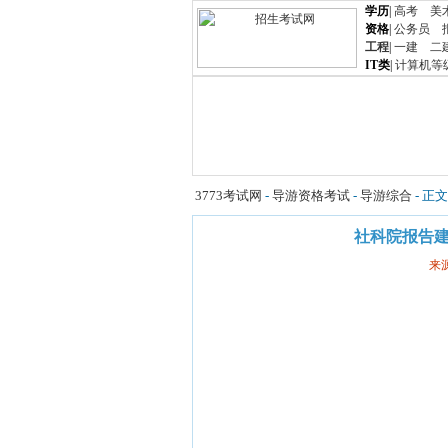
学历
|
高考
美
资格
|
公务员
工程
|
一建
二
IT类
|
计算机等
3773考试网
-
导游资格考试
-
导游综合
- 正文
社科院报告
来源