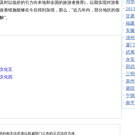
·
与华
及时以低价的引力向本地和全国的旅游者推荐)，以期实现对游客
·
20
改善错施能够在今后得到加强，那么，“近几年内，部分地区的假
·
甘肃
解”。
·
福建
·
安徽
·
漳州
·
厦门
·
武夷
·
永安
·
邵武
史文化五
·
三明
史文化四
·
泉州
·
莆田
·
宁德
·
南平
供的相关信息请以权威部门公布的正式信息为准.